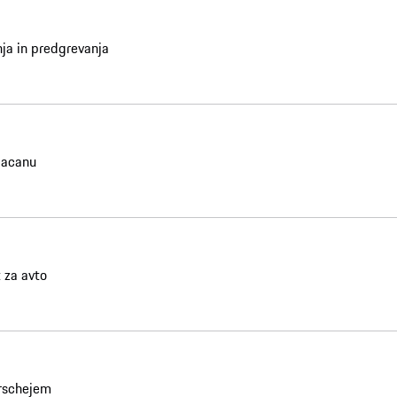
nja in predgrevanja
Macanu
t za avto
orschejem