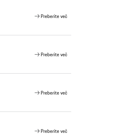
Preberite več
Preberite več
Preberite več
Preberite več