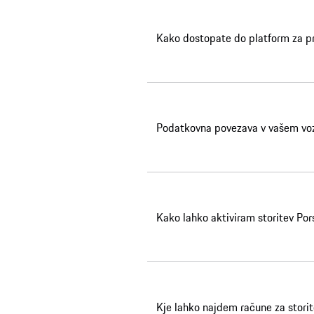
Kako dostopate do platform za p
Podatkovna povezava v vašem voz
Kako lahko aktiviram storitev Po
Kje lahko najdem račune za stori