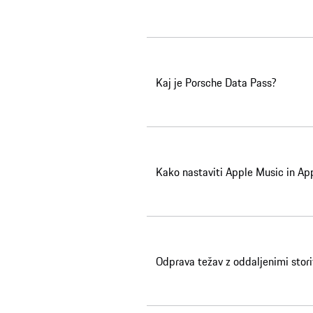
Kaj je Porsche Data Pass?
Kako nastaviti Apple Music in Ap
Odprava težav z oddaljenimi stor