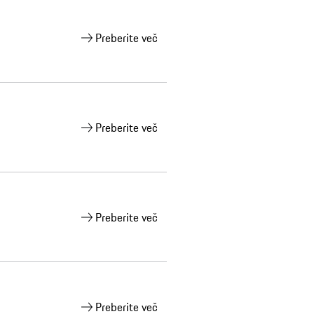
Preberite več
Preberite več
Preberite več
Preberite več