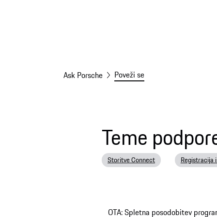
Poveži se
Ask Porsche
Teme podpore
Storitve Connect
Registracija i
OTA: Spletna posodobitev progr