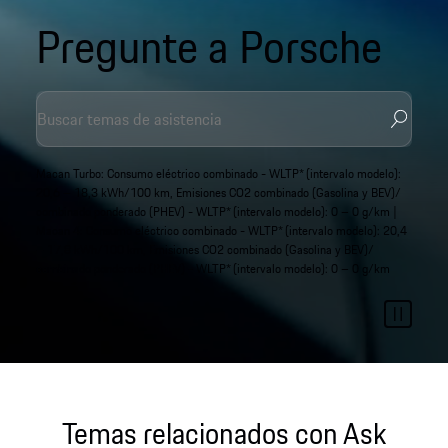
Pregunte a Porsche
Macan Turbo: Consumo eléctrico combinado - WLTP* (intervalo modelo):
20,6 – 18,3 kWh/100 km, Emisiones CO2 combinado (Gasolina y BEV)/
combinado ponderado (PHEV) - WLTP* (intervalo modelo): 0 – 0 g/km |
Macan 4: Consumo eléctrico combinado - WLTP* (intervalo modelo): 20,4
– 17,8 kWh/100 km, Emisiones CO2 combinado (Gasolina y BEV)/
combinado ponderado (PHEV) - WLTP* (intervalo modelo): 0 – 0 g/km
Temas relacionados con Ask