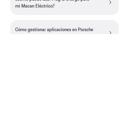
mi Macan Eléctrico?
Cómo gestionar aplicaciones en Porsche
App Center
¿Necesita más ayuda?​
Si necesita más orientación, podemos ayudarle a
encontrar la solución adecuada.