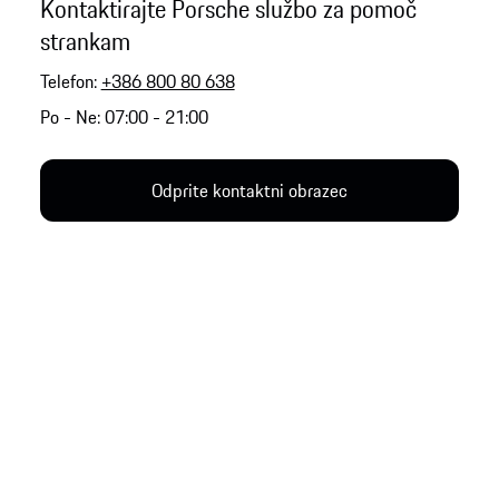
Kontaktirajte Porsche službo za pomoč
strankam
Telefon:
+386 800 80 638
Po - Ne: 07:00 - 21:00
Odprite kontaktni obrazec
Trenutna regija/jezik
Slovenija / slovenščina
Spremeni