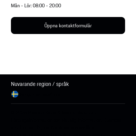
Mån - Lör: 08:00 - 20:00
Öppna kontaktformulär
Nuvarande region / språk
Sverige / svenska
Ändra
© 2026 Porsche Sales & Marketplace GmbH.
Företagsinformation och rättslig information.
Business
and Human Rights.
Allmänna affärsvillkor.
Informationsskyldighet enligt dataskyddslagen.