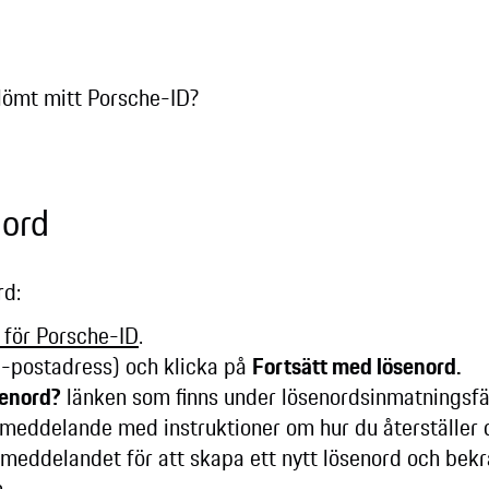
glömt mitt Porsche-ID?
enord
ord:
 för Porsche-ID
.
e-postadress) och klicka på
Fortsätt med lösenord.
senord?
länken som finns under lösenordsinmatningsfä
meddelande med instruktioner om hur du återställer di
tmeddelandet för att skapa ett nytt lösenord och bekrä
n.