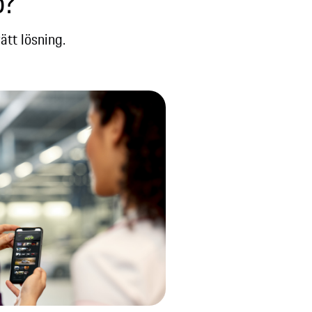
?​
tt lösning.​