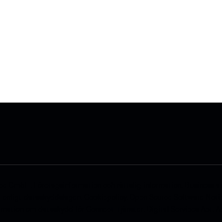
ace GmbH.
Företagsinformation och rättslig information.
Business a
 enligt dataskyddslagen.
Cookiepolicy.
Open Source Software Noti
rmation om dataskydd för Connect-tjänster.
Digital Services Act.
A