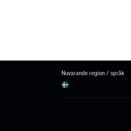
Nuvarande region / språk
Sverige / svenska
Ändra
© 2026 Porsche Sales & Marketpl
affärsvillkor.
Informationsskyldighet
Additional Privacy Information.
Info