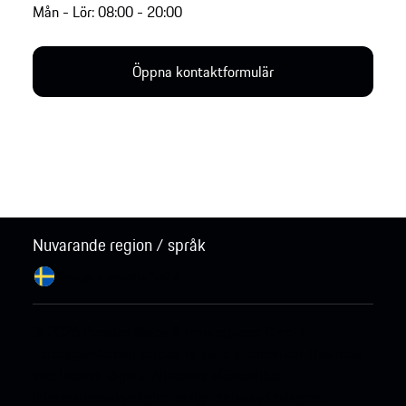
Mån - Lör: 08:00 - 20:00
Öppna kontaktformulär
Nuvarande region / språk
Sverige / svenska
Ändra
© 2026 Porsche Sales & Marketplace GmbH.
Företagsinformation och rättslig information.
Business
and Human Rights.
Allmänna affärsvillkor.
Informationsskyldighet enligt dataskyddslagen.