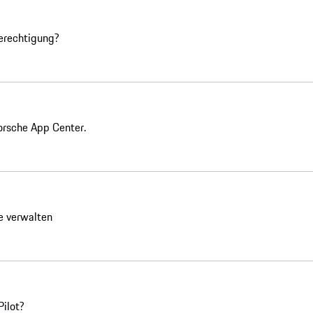
berechtigung?
orsche App Center.
e verwalten
Pilot?