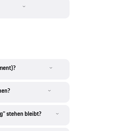
ment)?
hen?
'' stehen bleibt?