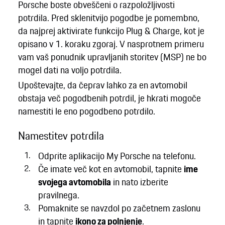
Porsche boste obveščeni o razpoložljivosti
potrdila. Pred sklenitvijo pogodbe je pomembno,
da najprej aktivirate funkcijo Plug & Charge, kot je
opisano v 1. koraku zgoraj. V nasprotnem primeru
vam vaš ponudnik upravljanih storitev (MSP) ne bo
mogel dati na voljo potrdila.
Upoštevajte, da čeprav lahko za en avtomobil
obstaja več pogodbenih potrdil, je hkrati mogoče
namestiti le eno pogodbeno potrdilo.
Namestitev potrdila
Odprite aplikacijo My Porsche na telefonu.
Če imate več kot en avtomobil, tapnite
ime
svojega avtomobila
in nato izberite
pravilnega.
Pomaknite se navzdol po začetnem zaslonu
in tapnite
ikono za polnjenje
.