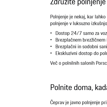
Združite polnjenj
Polnjenje je nekaj, kar lahko
polnjenje v luksuzno izkušnjo
Dostop 24/7 samo za voz
Brezplačnem brezžičnem 
Brezplačni in sodobni sani
Ekskluzivni dostop do pol
Več o polnilnih salonih Pors
Polnite doma, kad
Čeprav je javno polnjenje pr