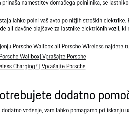
ih prinaša namestitev domačega polnilnika, se lastniko
aja lahko polni vaš avto po nižjih stroških elektrike.
e ali davčne olajšave za lastnike električnih vozil, 
jenju Porsche Wallbox ali Porsche Wireless najdete tu
i Porsche Wallbox| Vprašajte Porsche
eless Charging? | Vprašajte Porsche
otrebujete dodatno pomo
 dodatno vodenje, vam lahko pomagamo pri iskanju us