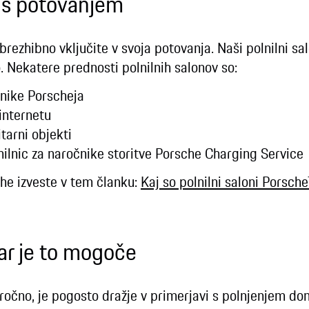
e s potovanjem
 brezhibno vključite v svoja potovanja. Naši polnilni s
. Nekatere prednosti polnilnih salonov so:
nike Porscheja
internetu
tarni objekti
nilnic za naročnike storitve Porsche Charging Service
che izveste v tem članku:
Kaj so polnilni saloni Porsch
ar je to mogoče
iročno, je pogosto dražje v primerjavi s polnjenjem do