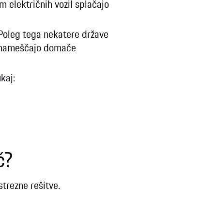
m električnih vozil splačajo
 Poleg tega nekatere države
ki nameščajo domače
kaj:
č?
trezne rešitve.