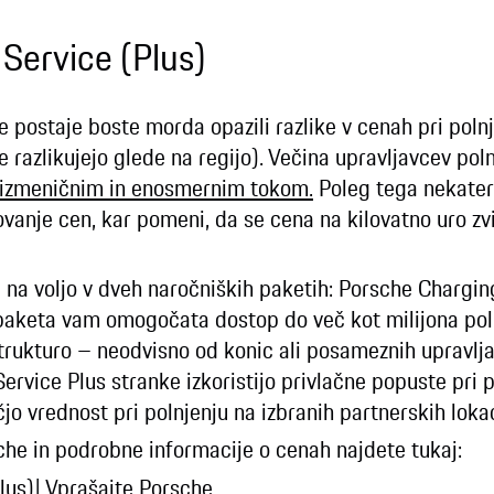
Service (Plus)
e postaje boste morda opazili razlike v cenah pri polnj
e razlikujejo glede na regijo). Večina upravljavcev pol
 z izmeničnim in enosmernim tokom.
Poleg tega nekatere
vanje cen, kar pomeni, da se cena na kilovatno uro zv
 na voljo v dveh naročniških paketih: Porsche Chargin
paketa vam omogočata dostop do več kot milijona poln
trukturo – neodvisno od konic ali posameznih upravlja
Service Plus stranke izkoristijo privlačne popuste pri 
jo vrednost pri polnjenju na izbranih partnerskih lokac
sche in podrobne informacije o cenah najdete tukaj:
lus)| Vprašajte Porsche