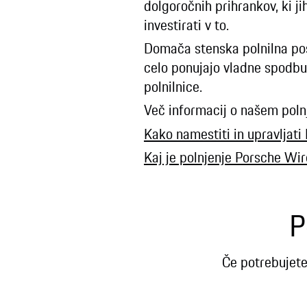
dolgoročnih prihrankov, ki j
investirati v to.
Domača stenska polnilna post
celo ponujajo vladne spodbud
polnilnice.
Več informacij o našem poln
Kako namestiti in upravljat
Kaj je polnjenje Porsche Wir
P
Če potrebujete