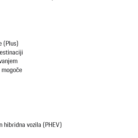
 (Plus)
estinaciji
ovanjem
to mogoče
in hibridna vozila (PHEV)