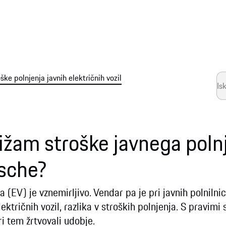
ške polnjenja javnih električnih vozil
ižam stroške javnega poln
rsche?
a (EV) je vznemirljivo. Vendar pa je pri javnih polnilni
ktričnih vozil, razlika v stroških polnjenja. S pravimi
ri tem žrtvovali udobje.