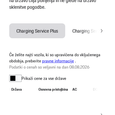
na državo cilja polnjenja in ne glede na državo
sklenitve pogodbe.
Če želite najti vozila, ki so upravičena do vključenega
obdobja, preberite
pravne informacije
.
Podatki o cenah so veljavni na dan 08.08.2026
Prikaži cene za vse države
Država
Osnovna pristojbina
AC
DC