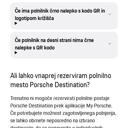
Če ima polnilnik črno nalepko s kodo QR in
logotipom križišča
Če polnilnik na desni strani nima črne
nalepke s QR kodo
Ali lahko vnaprej rezerviram polnilno
mesto Porsche Destination?
Trenutno ni mogoče rezervirati polnilne postaje
Porsche Destination prek aplikacije My Porsche.
Če potrebujete možnost zagotovljenega polnjenja,
se lahko obrnete neposredno na izbrano
destinacijo, da se pogovorite o individualnih