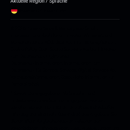
Aktuelle Region / Sprache
Deutschland / Deutsch
Ändern
© 2026 Porsche Sales & Marketplace GmbH.
Impressum und Rechtliche Hinweise.
Wirtschaft und
Menschenrechte.
AGB.
Data Act Informationspflichten.
Cookie Policy.
Open Source Software Notice.
Hinweise
zum Datenschutz.
Ergänzende
Datenschutzinformationen.
Informationen zum
Datenschutz für Connect Services.
Digital Services Act.
Verbrauchsinformationen.
Gesetzliche Information zur
Barrierefreiheit.
* Soweit die angegebenen Verbrauchs- und
Emissionswerte als Spannen angegeben werden,
beziehen sie sich nicht auf ein einzelnes, individuelles
Fahrzeug und sind nicht Bestandteil des Angebots. Sie
dienen allein Vergleichszwecken zwischen den
verschiedenen Fahrzeugtypen. Zusatzausstattungen und