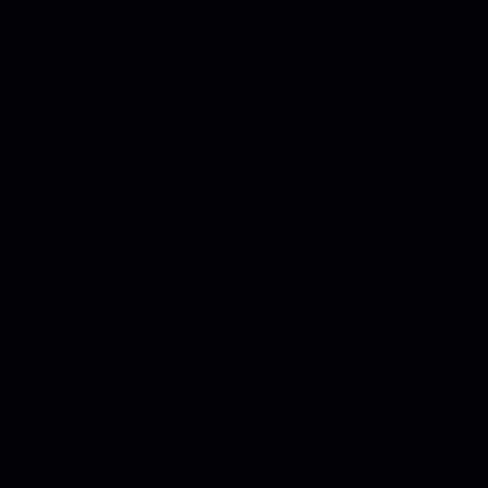
Impressum und Rechtliche Hinweise.
Wirtschaft und
Menschenrechte.
AGB.
Data Act Informationspflichten.
Cookie Policy.
Open Source Software Notice.
Hinweise
zum Datenschutz.
Ergänzende
Datenschutzinformationen.
Informationen zum
Datenschutz für Connect Services.
Digital Services Act.
Verbrauchsinformationen.
Gesetzliche Information zur
Barrierefreiheit.
* Soweit die angegebenen Verbrauchs- und
Emissionswerte als Spannen angegeben werden,
beziehen sie sich nicht auf ein einzelnes, individuelles
Fahrzeug und sind nicht Bestandteil des Angebots. Sie
dienen allein Vergleichszwecken zwischen den
verschiedenen Fahrzeugtypen. Zusatzausstattungen und
Zubehör (Anbauteile, Reifenformat usw.) können
relevante Fahrzeugparameter wie z.B. Gewicht,
Rollwiderstand und Aerodynamik verändern und neben
Witterungs- und Verkehrsbedingungen sowie dem
individuellen Fahrverhalten den