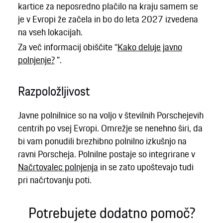
kartice za neposredno plačilo na kraju samem se
je v Evropi že začela in bo do leta 2027 izvedena
na vseh lokacijah.
Za več informacij obiščite “
Kako deluje javno
polnjenje?
".
Razpoložljivost
Javne polnilnice so na voljo v številnih Porschejevih
centrih po vsej Evropi. Omrežje se nenehno širi, da
bi vam ponudili brezhibno polnilno izkušnjo na
ravni Porscheja. Polnilne postaje so integrirane v
Načrtovalec polnjenja
in se zato upoštevajo tudi
pri načrtovanju poti.
Potrebujete dodatno pomoč?