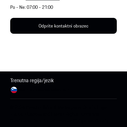
Po - Ne: 07:00 - 21:00
Odprite kontaktni obrazec
Trenutna regija/jezik
Slovenija / slovenščina
Spremeni
© 2026 Porsche Sales & Marketplace GmbH.
Legal
Notice.
Business and Human Rights.
Terms and
Conditions.
Data Act Information Obligation.
Cookie