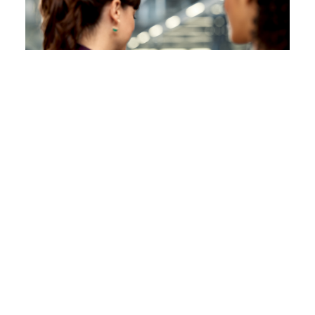
Contacter le service client Porsche
Téléphone:
+33 800 905 149
Lun - Sam : 8h - 20h
Ouvrir le formulaire de contact