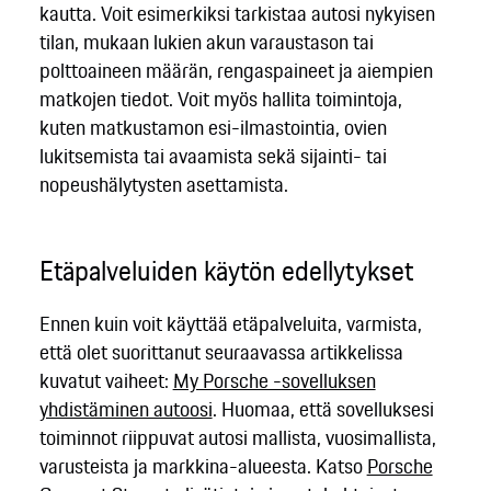
kautta. Voit esimerkiksi tarkistaa autosi nykyisen
tilan, mukaan lukien akun varaustason tai
polttoaineen määrän, rengaspaineet ja aiempien
matkojen tiedot. Voit myös hallita toimintoja,
kuten matkustamon esi-ilmastointia, ovien
lukitsemista tai avaamista sekä sijainti- tai
nopeushälytysten asettamista.
Etäpalveluiden käytön edellytykset
Ennen kuin voit käyttää etäpalveluita, varmista,
että olet suorittanut seuraavassa artikkelissa
kuvatut vaiheet:
My Porsche -sovelluksen
yhdistäminen autoosi
. Huomaa, että sovelluksesi
toiminnot riippuvat autosi mallista, vuosimallista,
varusteista ja markkina-alueesta. Katso
Porsche