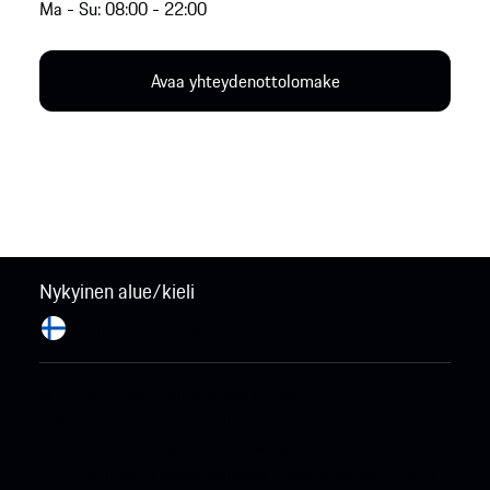
Ma - Su: 08:00 - 22:00
Avaa yhteydenottolomake
Nykyinen alue/kieli
Suomi / Suomi
Muuta
© 2026 Porsche Sales & Marketplace GmbH.
Julkaisutiedot ja oikeudelliset huomautukset.
Business
and Human Rights.
YSE.
Tietosuojalain mukainen
tietojen ilmoittamisvelvollisuus.
Evästekäytäntö.
Open