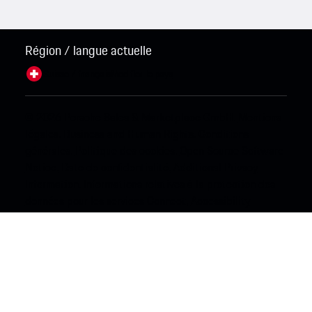
Région / langue actuelle
Suisse / français
Modifier le pays
© 2026 Porsche Sales & Marketplace GmbH.
Mentions
légales.
Business and Human Rights.
Conditions
générales.
Politique des cookies.
Open Source Software
Notice.
Date de confidentialité.
Additional Privacy
Information.
Informations relatives à la protection des
données pour les services Connect.
Accessibility
Statement.
Ni le nombre d'utilisateurs actifs de ce Porsche
Connect Store ni le nombre d'utilisateurs actifs de l'App
Center disponible dans le véhicule compatible avec
Porsche Connect (Macan électrique) lors de l'activation
des services Connect ne dépassent la valeur seuil fixée