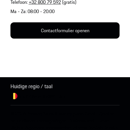
Telefoon:
+32 800 79 592
(gratis)
Ma - Za: 08:00 - 20:00
Contactformulier openen
Huidige regio / taal
België / Nederlands
Wijzigen
© 2026 Porsche Sales & Marketplace GmbH.
Colofon
en juridische kennisgevingen.
Business and Human
Rights.
Algemene voorwaarden.
Informatieplicht inzake