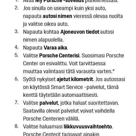
Avaa
My Porsche -sovellus
puhelimessasi.
Jos sinulla on useampi kuin yksi auto,
napauta
autosi nimen
vieressä olevaa nuolta
ja valitse oikea auto.
Napauta kohtaa
Ajoneuvon tiedot
autosi
nimen alapuolella.
Napauta
Varaa aika
.
Valitse
Porsche Centerisi
. Suosimasi Porsche
Center on esivalittu. Voit tarvittaessa
muuttaa valintaasi tätä varausta varten.*
Syötä nykyiset
ajetut kilometrit
. Jos autossasi
on käytössä Smart Service -palvelut, tämä
kenttä täytetään automaattisesti.
Valitse
palvelut
, jotka haluat suoritettavan.
Saatavilla olevat palvelut voivat vaihdella
Porsche Centerien välillä.
Valitse haluamasi
liikkuvuusvaihtoehto
.
Porsche Centerit tarjoavat ainakin