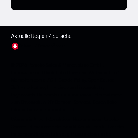
Aktuelle Region / Sprache
Schweiz / Deutsch
Ändern
© 2026 Porsche Sales & Marketplace GmbH.
Impressum und Rechtliche Hinweise.
Wirtschaft und
Menschenrechte.
AGB.
Cookie Policy.
Open Source
Software Notice.
Hinweise zum Datenschutz.
Ergänzende Datenschutzinformationen.
Informationen
zum Datenschutz für Connect Services.
Gesetzliche
Information zur Barrierefreiheit.
Weder die Anzahl der aktiven Nutzer dieses Porsche
Connect Stores noch die Anzahl der aktiven Nutzer des
im connectfähigen Fahrzeug (Macan electric) bei