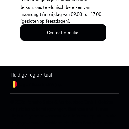
Je kunt ons telefonisch bereiken van
maandag t/m vrijdag van 09:00 tot 17:00
(gesloten op feestdagen).
Contactformulier
Huidige regio / taal
België / Nederlands
Wijzigen
© 2026 Porsche Sales & Marketplace GmbH.
Colofon
en juridische kennisgevingen.
Business and Human
Rights.
Algemene voorwaarden.
Informatieplicht inzake
de gegevenswet.
Cookiebeleid.
Open Source Software