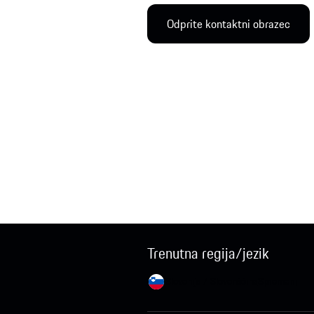
Odprite kontaktni obrazec
Trenutna regija/jezik
Slovenija / Slovenščina
Spremeni