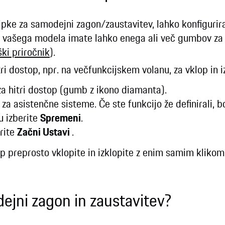
tipke za samodejni zagon/zaustavitev, lahko konfigurir
d vašega modela imate lahko enega ali več gumbov za 
ki priročnik
).
ri dostop, npr. na večfunkcijskem volanu, za vklop in 
za hitri dostop (gumb z ikono diamanta).
 za asistenčne sisteme. Če ste funkcijo že definirali, 
u izberite
Spremeni
.
rite
Začni Ustavi
.
op preprosto vklopite in izklopite z enim samim klikom
ejni zagon in zaustavitev?