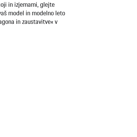
i in izjemami, glejte
 vaš model in modelno leto
agona in zaustavitve« v