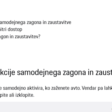
 samodejnega zagona in zaustavitve
itri dostop
gon in zaustavitev?
unkcije samodejnega zagona in zaus
 samodejno aktivira, ko zaženete avto. Vendar pa lah
te ali izklopite.