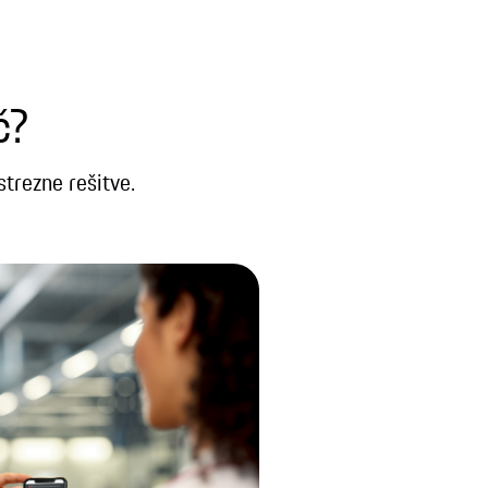
č?
trezne rešitve.