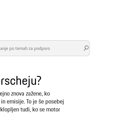
orscheju?
dejno znova zažene, ko
in emisije. To je še posebej
vklopljen tudi, ko se motor