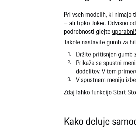
Pri vseh modelih, ki nimajo 
– ali tipko Joker. Odvisno o
podrobnosti glejte
uporabniš
Takole nastavite gumb za hit
Držite pritisnjen gumb 
Prikaže se spustni meni
dodelitev. V tem primer
V spustnem meniju izbe
Zdaj lahko funkcijo Start St
Kako deluje samod