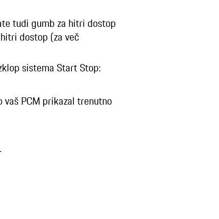
ate tudi gumb za hitri dostop
hitri dostop (za več
izklop sistema Start Stop:
bo vaš PCM prikazal trenutno
.