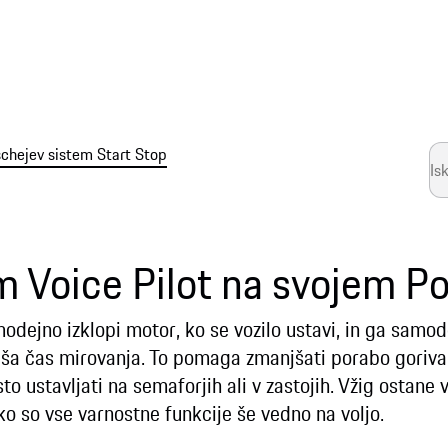
chejev sistem Start Stop
m Voice Pilot na svojem P
odejno izklopi motor, ko se vozilo ustavi, in ga samo
ajša čas mirovanja. To pomaga zmanjšati porabo goriva 
o ustavljati na semaforjih ali v zastojih. Vžig ostane 
o so vse varnostne funkcije še vedno na voljo.