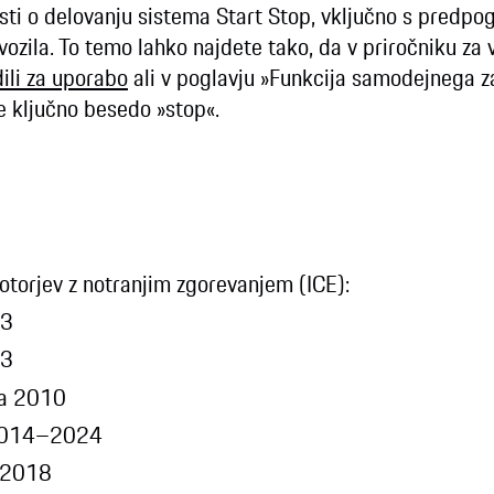
 o delovanju sistema Start Stop, vključno s predpogoj
ozila. To temo lahko najdete tako, da v priročniku za
dili za uporabo
ali v poglavju »Funkcija samodejnega z
e ključno besedo »stop«.
otorjev z notranjim zgorevanjem (ICE):
013
13
eta 2010
 2014–2024
a 2018