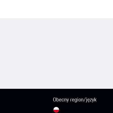
Obecny region/język
Polska / polski
Zmień