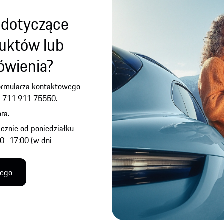
 dotyczące
uktów lub
ówienia?
formularza kontaktowego
9 711 911 75550.
ra.
icznie od poniedziałku
00–17:00 (w dni
wego