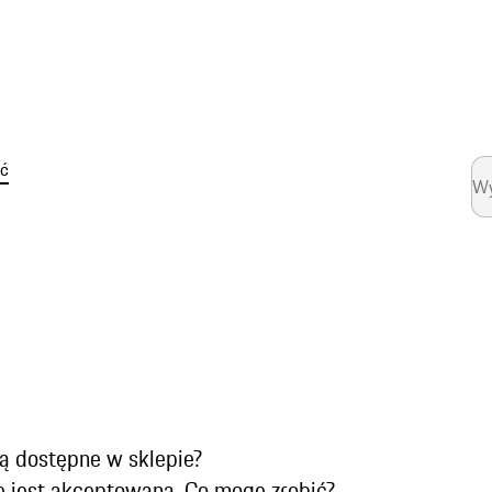
ść
są dostępne w sklepie?
e jest akceptowana. Co mogę zrobić?