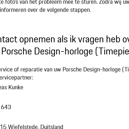
jke foto’s van het probleem mee te sturen. Zodra wij
k informeren over de volgende stappen.
ntact opnemen als ik vragen heb ov
n Porsche Design-horloge (Timepi
service of reparatie van uw Porsche Design-horloge (T
rvicepartner:
eas Kunke
0 643
15 Wiefelstede, Duitsland