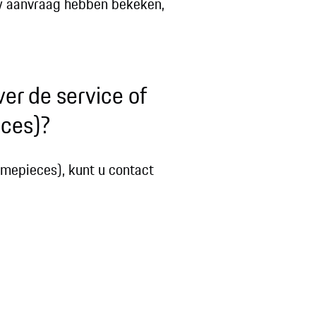
 uw aanvraag hebben bekeken,
er de service of
eces)?
imepieces), kunt u contact