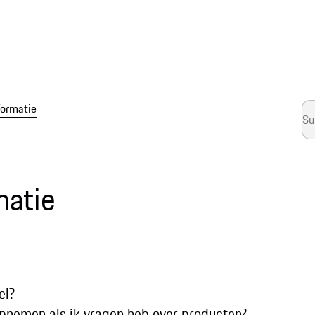
formatie
matie
el?
opnemen als ik vragen heb over producten?