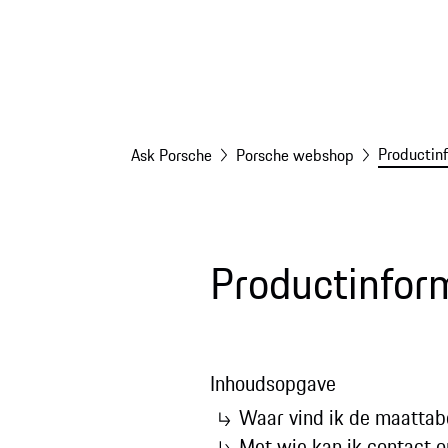
Productin
Ask Porsche
Porsche webshop
Productinfor
Inhoudsopgave
Waar vind ik de maattab
Met wie kan ik contact 