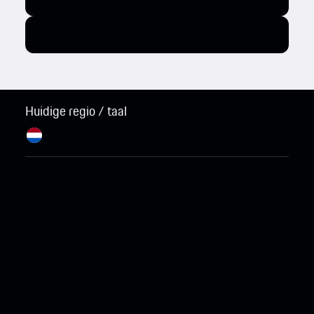
Huidige regio / taal
Nederland / Nederlands
Wijzigen
© 2026 Porsche Sales & Marketplace GmbH.
Colofon
en juridische kennisgevingen.
Business and Human
Rights.
Algemene voorwaarden.
Informatieplicht inzake
de gegevenswet.
Cookiebeleid.
Open Source Software
Notice.
Verklaring gegevensbescherming.
Additional
Privacy Information.
Informatie over
gegevensbescherming voor Connect Services.
Digital
Services Act.
Accessibility Statement.