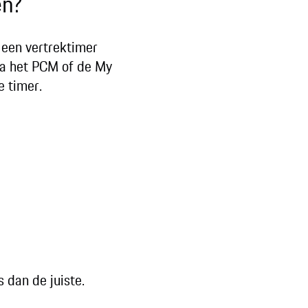
en?
 een vertrektimer
via het PCM of de My
 timer.
 dan de juiste.