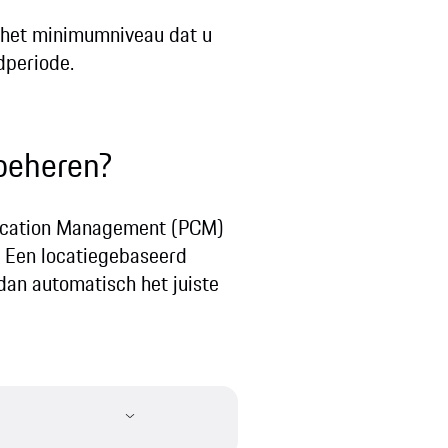
t het minimumniveau dat u
dperiode.
 beheren?
nication Management (PCM)
. Een locatiegebaseerd
 dan automatisch het juiste