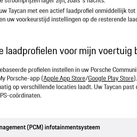
stroomprijzen lager zijn, zoals 's nachts.
uw Taycan met een actief laadprofiel onmiddellijk to
en uw voorkeurstijd instellingen op de resterende laa
e laadprofielen voor mijn voertuig
gebaseerde profielen instellen in uw Porsche Commu
My Porsche-app (
Apple App Store
/
Google Play Store
)
lmatig op verschillende locaties laadt. Uw Taycan past
GPS-coördinaten.
nagement (PCM) infotainmentsysteem