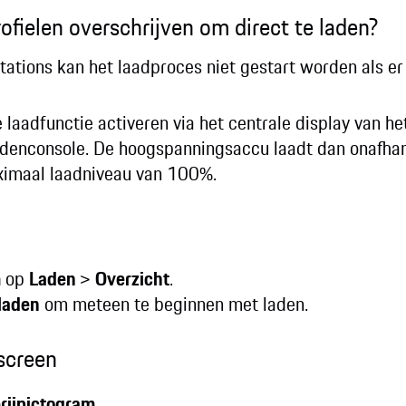
ofielen overschrijven om direct te laden?
tions kan het laadproces niet gestart worden als er 
te laadfunctie activeren via het centrale display van h
denconsole. De hoogspanningsaccu laadt dan onafhank
aximaal laadniveau van 100%.
m
op
Laden
>
Overzicht
.
laden
om meteen te beginnen met laden.
screen
rijpictogram
.