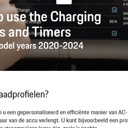
Play
aadprofielen?
n u een gepersonaliseerd en efficiënte manier van AC
uur van de accu verlengt. U kunt bijvoorbeeld een pro