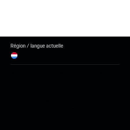
Région / langue actuelle
Luxembourg / français
Modifier le pays
© 2026 Porsche Sales & Marketplace GmbH.
Mentions
légales.
Business and Human Rights.
Conditions
générales.
Obligation d'information prévue par la loi sur
les données.
Politique des cookies.
Open Source
Software Notice.
Date de confidentialité.
Additional
Privacy Information.
Informations relatives à la
protection des données pour les services Connect.
Digital Services Act.
Accessibility Statement.