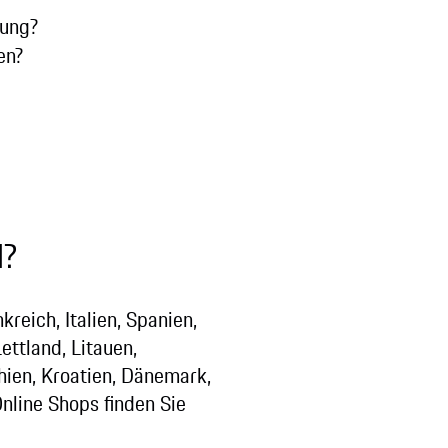
gung?
en?
d?
reich, Italien, Spanien,
ettland, Litauen,
ien, Kroatien, Dänemark,
nline Shops finden Sie