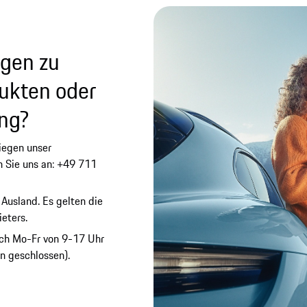
agen zu
ukten oder
ung?
liegen unser
n Sie uns an: +49 711
 Ausland. Es gelten die
eters.
isch Mo-Fr von 9-17 Uhr
n geschlossen).