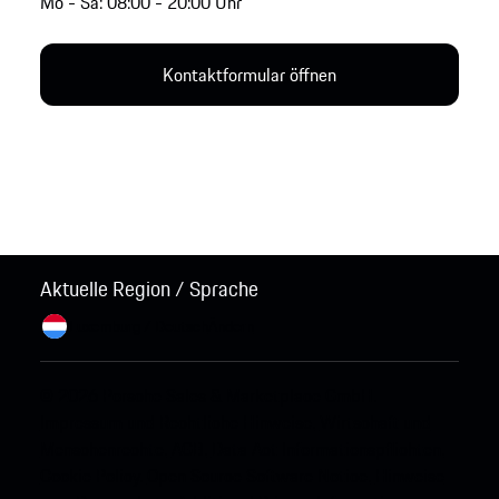
Mo - Sa: 08:00 - 20:00 Uhr
Kontaktformular öffnen
Aktuelle Region / Sprache
Luxemburg / Deutsch
Ändern
© 2026 Porsche Sales & Marketplace GmbH.
Impressum und Rechtliche Hinweise.
Wirtschaft und
Menschenrechte.
AGB.
Data Act Informationspflichten.
Cookie Policy.
Open Source Software Notice.
Hinweise