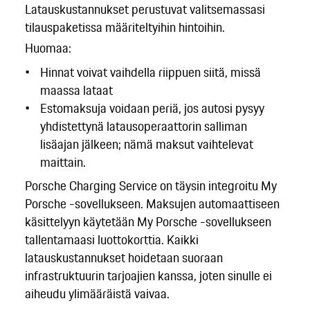
Latauskustannukset perustuvat valitsemassasi
tilauspaketissa määriteltyihin hintoihin.
Huomaa:
Hinnat voivat vaihdella riippuen siitä, missä
maassa lataat
Estomaksuja voidaan periä, jos autosi pysyy
yhdistettynä latausoperaattorin salliman
lisäajan jälkeen; nämä maksut vaihtelevat
maittain.
Porsche Charging Service on täysin integroitu My
Porsche -sovellukseen. Maksujen automaattiseen
käsittelyyn käytetään My Porsche -sovellukseen
tallentamaasi luottokorttia. Kaikki
latauskustannukset hoidetaan suoraan
infrastruktuurin tarjoajien kanssa, joten sinulle ei
aiheudu ylimääräistä vaivaa.