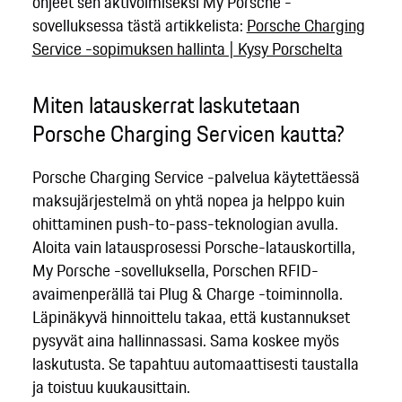
ohjeet sen aktivoimiseksi My Porsche -
sovelluksessa tästä artikkelista:
Porsche Charging
Service -sopimuksen hallinta | Kysy Porschelta
Miten latauskerrat laskutetaan
Porsche Charging Servicen kautta?
Porsche Charging Service -palvelua käytettäessä
maksujärjestelmä on yhtä nopea ja helppo kuin
ohittaminen push-to-pass-teknologian avulla.
Aloita vain latausprosessi Porsche-latauskortilla,
My Porsche -sovelluksella, Porschen RFID-
avaimenperällä tai Plug & Charge -toiminnolla.
Läpinäkyvä hinnoittelu takaa, että kustannukset
pysyvät aina hallinnassasi. Sama koskee myös
laskutusta. Se tapahtuu automaattisesti taustalla
ja toistuu kuukausittain.