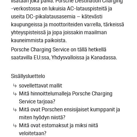
lisätään joka päivä. Porsche Destination Charging
-verkostossa on lukuisia AC-latauspisteitä ja
useita DC-pikalatausasemia – kätevästi
kaupungeissa ja moottoriteiden varrella, tärkeissä
yhteyspisteissä ja jopa joissakin maailman
kauneimmista paikoista.
Porsche Charging Service on tällä hetkellä
saatavilla EU:ssa, Yhdysvalloissa ja Kanadassa.
Sisällysluettelo
sovellettavat mallit
Mitä hinnoittelumalleja Porsche Charging
Service tarjoaa?
Mitä ovat Porschen ensisijaiset kumppanit ja
miten hyödyn niistä?
Mitä ovat estomaksut ja miksi niitä
veloitetaan?