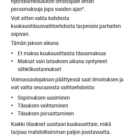
hybridiurheiluauton omistajalle ilman
perusmaksuja jopa vuoden ajan*.
Voit sitten valita kahdesta
kuukausitilausvaihtoehdosta tarpeisiisi parhaiten
sopivan.
Tämän jakson aikana:
Et maksa kuukausittaista tilausmaksua
Maksat vain latauksen aikana syntyneet
sähkökustannukset
Voimassaolojakson päättyessä saat ilmoituksen ja
voit valita seuraavista vaihtoehdoista:
Sopimuksen uusiminen
Tilauksen vaihtaminen
Tilauksen peruuttaminen
Kaikki tilaukset uusitaan kuukausittain, mikä
tarjoaa mahdollisimman paljon joustavuutta.