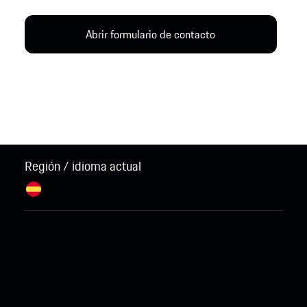
Abrir formulario de contacto
Región / idioma actual
España / Español
Cambiar
© 2026 Porsche Sales & Marketplace GmbH.
Aviso
legal.
Business and Human Rights.
Términos y
condiciones generales.
Obligación de información de la
Ley de Datos.
Política sobre cookies.
Open Source
Software Notice.
Política de privacidad.
Digital Services