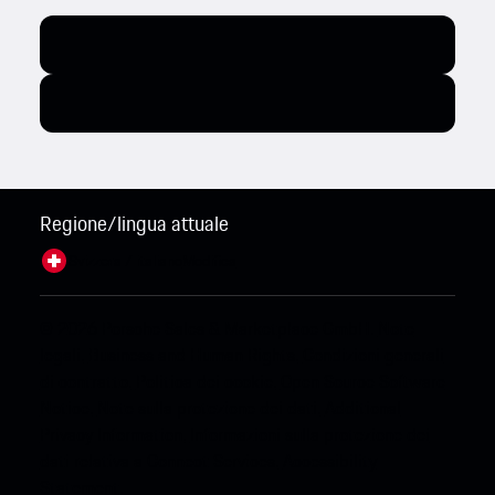
Regione/lingua attuale
Svizzera / italiano
Modifica
© 2026 Porsche Sales & Marketplace GmbH.
Note
legali.
Business and Human Rights.
Condizioni generali
di contratto.
Politica dei cookie.
Open Source Software
Notice.
Note sulla protezione dei dati.
Additional
Privacy Information.
Informazioni sulla protezione dei
dati relativa a Connect Services.
Accessibility
Statement.