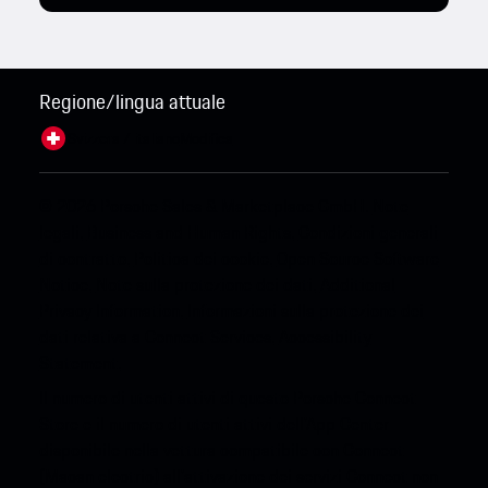
Regione/lingua attuale
Svizzera / italiano
Modifica
© 2026 Porsche Sales & Marketplace GmbH.
Note
legali.
Business and Human Rights.
Condizioni generali
di contratto.
Politica dei cookie.
Open Source Software
Notice.
Note sulla protezione dei dati.
Additional
Privacy Information.
Informazioni sulla protezione dei
dati relativa a Connect Services.
Accessibility
Statement.
Il numero di utenti attivi di questo Porsche Connect
Store e il numero di utenti attivi dell'App Center
disponibile nella vettura compatibile con Connect
(Macan electric) all'attivazione dei servizi Connect non