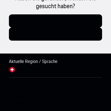
gesucht haben?
Aktuelle Region / Sprache
Schweiz / Deutsch
Ändern
© 2026 Porsche Sales & Marketplace GmbH.
Impressum und Rechtliche Hinweise.
Wirtschaft und
Menschenrechte.
AGB.
Cookie Policy.
Open Source
Software Notice.
Hinweise zum Datenschutz.
Ergänzende Datenschutzinformationen.
Informationen