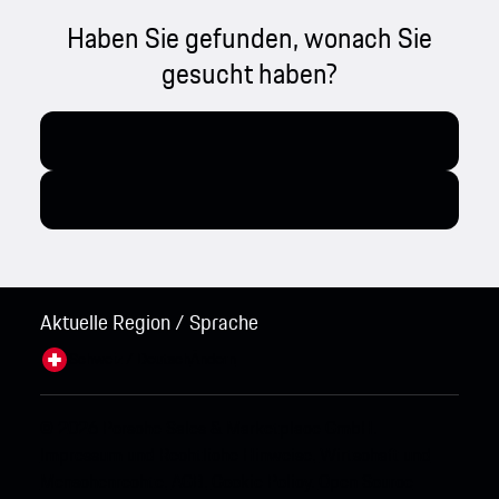
Haben Sie gefunden, wonach Sie
gesucht haben?
Aktuelle Region / Sprache
Schweiz / Deutsch
Ändern
© 2026 Porsche Sales & Marketplace GmbH.
Impressum und Rechtliche Hinweise.
Wirtschaft und
Menschenrechte.
AGB.
Cookie Policy.
Open Source