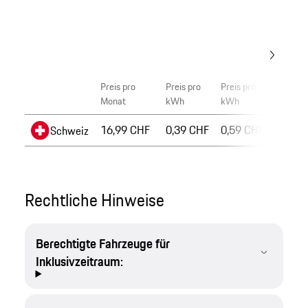
Preis pro
Preis pro
Preis pro
Preis pr
Monat
kWh
kWh
kWh
16,99 CHF
0,39 CHF
0,59 CHF
0,39 
Schweiz
Rechtliche Hinweise
Berechtigte Fahrzeuge für
Inklusivzeitraum: