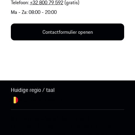
Telefoon:
+32 800 79 592
(gratis)
Ma - Za: 08:00 - 20:00
Contactformulier openen
Huidige regio / taal
België / Nederlands
Wijzigen
© 2026 Porsche Sales & Marketplace GmbH.
Colofon
en juridische kennisgevingen.
Business and Human
Rights.
Algemene voorwaarden.
Informatieplicht inzake