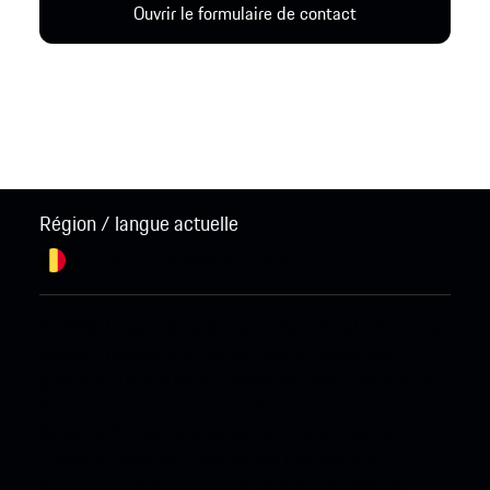
Ouvrir le formulaire de contact
Région / langue actuelle
Belgique / Français
Modifier le pays
© 2026 Porsche Sales & Marketplace GmbH.
Mentions
légales.
Business and Human Rights.
Conditions
générales.
Obligation d'information prévue par la loi sur
les données.
Politique des cookies.
Open Source
Software Notice.
Date de confidentialité.
Additional
Privacy Information.
Informations relatives à la
protection des données pour les services Connect.