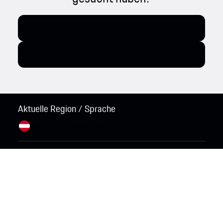
Aktuelle Region / Sprache
Österreich / Deutsch
Ändern
© 2026 Porsche Sales & Marketplace GmbH.
Impressum und Rechtliche Hinweise.
Wirtschaft und
Menschenrechte.
AGB.
Data Act Informationspflichten.
Cookie Policy.
Open Source Software Notice.
Hinweise
zum Datenschutz.
Ergänzende
Datenschutzinformationen.
Informationen zum