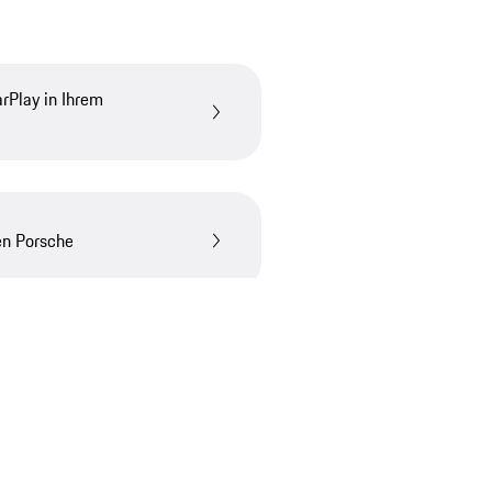
rPlay in Ihrem
en Porsche
e?