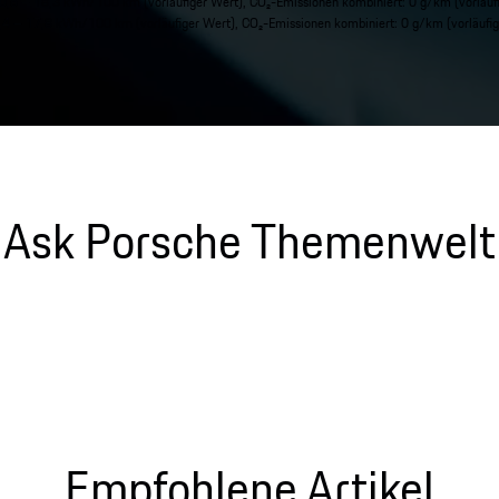
,6 – 18,3 kWh/100 km (vorläufiger Wert), CO₂-Emissionen kombiniert: 0 g/km (vorläufige
4 – 17,8 kWh/100 km (vorläufiger Wert), CO₂-Emissionen kombiniert: 0 g/km (vorläufiger
Ask Porsche Themenwelt
Empfohlene Artikel